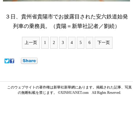
３日、貴州省貴陽市でお披露目された安六鉄道始発
列車の乗務員。（貴陽＝新華社記者／劉続）
上一页
1
2
3
4
5
6
下一页
このウェブサイトの著作権は新華社新華網にあります。掲載された記事、写真
の無断転載を禁じます。 ©XINHUANET.com All Rights Reserved.