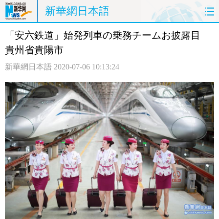
新華網日本語
「安六鉄道」始発列車の乗務チームお披露目
ホームページ
政治
経済
貴州省貴陽市
社会
文化
エンタメ
新華網日本語
2020-07-06 10:13:24
観光
評論
写真
中日対訳