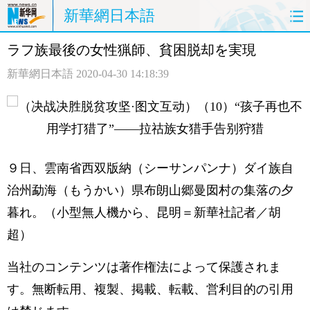
新華網日本語
ラフ族最後の女性猟師、貧困脱却を実現
ホームページ
政治
経済
新華網日本語
2020-04-30 14:18:39
社会
文化
エンタメ
観光
評論
写真
中日対訳
９日、雲南省西双版納（シーサンパンナ）ダイ族自
治州勐海（もうかい）県布朗山郷曼囡村の集落の夕
暮れ。（小型無人機から、昆明＝新華社記者／胡
超）
当社のコンテンツは著作権法によって保護されま
す。無断転用、複製、掲載、転載、営利目的の引用