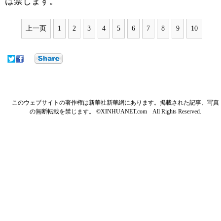
は禁じます。
上一页
1
2
3
4
5
6
7
8
9
10
このウェブサイトの著作権は新華社新華網にあります。掲載された記事、写真
の無断転載を禁じます。 ©XINHUANET.com All Rights Reserved.