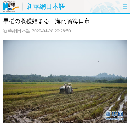
新華網日本語
早稲の収穫始まる 海南省海口市
ホームページ
政治
経済
新華網日本語
2020-04-28 20:28:50
社会
文化
エンタメ
観光
評論
写真
中日対訳