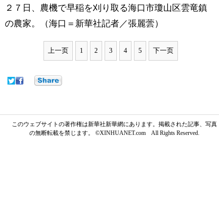
２７日、農機で早稲を刈り取る海口市瓊山区雲竜鎮
の農家。（海口＝新華社記者／張麗蕓）
上一页
1
2
3
4
5
下一页
このウェブサイトの著作権は新華社新華網にあります。掲載された記事、写真
の無断転載を禁じます。 ©XINHUANET.com All Rights Reserved.