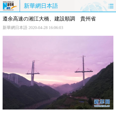
新華網日本語
遵余高速の湘江大橋、建設順調 貴州省
ホームページ
政治
経済
新華網日本語
2020-04-28 16:06:03
社会
文化
エンタメ
観光
評論
写真
中日対訳