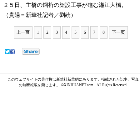
２５日、主橋の鋼桁の架設工事が進む湘江大橋。
（貴陽＝新華社記者／劉続）
上一页
1
2
3
4
5
6
7
8
下一页
このウェブサイトの著作権は新華社新華網にあります。掲載された記事、写真
の無断転載を禁じます。 ©XINHUANET.com All Rights Reserved.