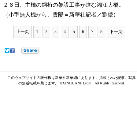
２６日、主橋の鋼桁の架設工事が進む湘江大橋。
（小型無人機から、貴陽＝新華社記者／劉続）
上一页
1
2
3
4
5
6
7
8
下一页
このウェブサイトの著作権は新華社新華網にあります。掲載された記事、写真
の無断転載を禁じます。 ©XINHUANET.com All Rights Reserved.