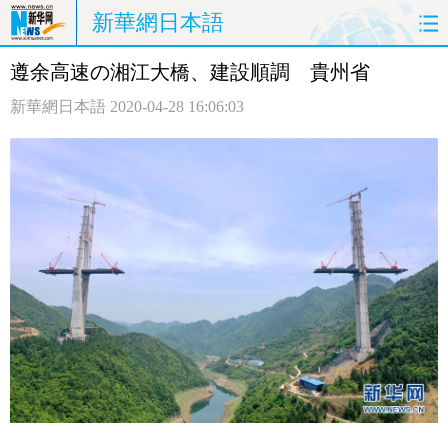
新華網日本語
遵余高速の湘江大橋、建設順調 貴州省
ホームページ
政治
経済
新華網日本語
2020-04-28 16:06:03
社会
文化
エンタメ
観光
評論
写真
中日対訳