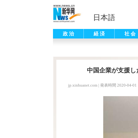
日本語
政 治
経 済
社 会
中国企業が支援し
jp.xinhuanet.com
|
発表時間 2020-04-01 