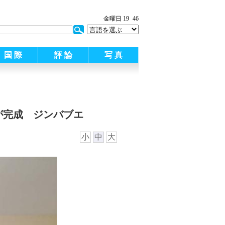
金曜日 19
46
国 際
評 論
写 真
が完成 ジンバブエ
小
中
大