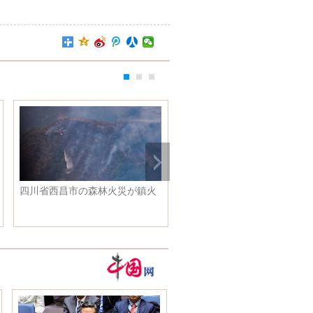
四川省西昌市の森林火災が鎮火
陸家嘴で桜の花が見頃に 上
市