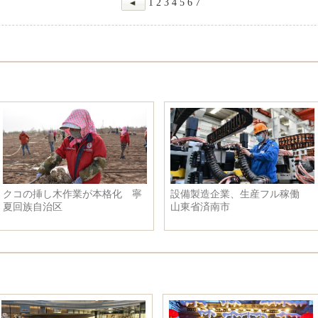
1
2
3
4
5
6
7
クコの挿し木作業が本格化 寧
設備製造企業、生産フル稼働
夏回族自治区
山東省済南市