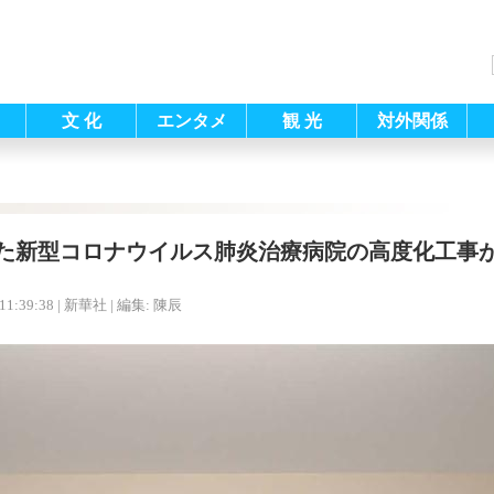
文 化
エンタメ
観 光
対外関係
た新型コロナウイルス肺炎治療病院の高度化工事
11:39:38
| 新華社 |
編集: 陳辰