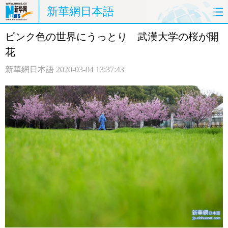
新華網日本語
ピンク色の世界にうっとり 武漢大学の桜が開
ホームページ
政治
経済
花
社会
文化
エンタメ
新華網日本語
2020-03-04 13:37:43
観光
評論
写真
中日対訳