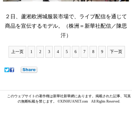
２日、蘆淞欧洲城服装市場で、ライブ配信を通じて
商品を宣伝するモデル。（株洲＝新華社配信／陳思
汗）
上一页
1
2
3
4
5
6
7
8
9
下一页
このウェブサイトの著作権は新華社新華網にあります。掲載された記事、写真
の無断転載を禁じます。 ©XINHUANET.com All Rights Reserved.