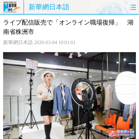
新華網日本語
ライブ配信販売で「オンライン職場復帰」 湖
ホームページ
政治
経済
南省株洲市
社会
文化
エンタメ
新華網日本語
2020-03-04 10:01:01
観光
評論
写真
中日対訳