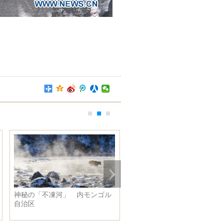
元気はつらつ！ローラースケー
工場着工から１１カ月、中
トを楽しむ高齢者 内モンゴル
「テスラ」がお披露目
自治区