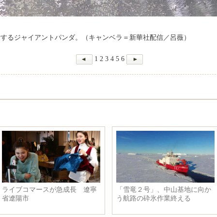
活するジャイアントパンダ。（キャンベラ＝新華社配信／呂薇）
1
2
3
4
5
6
神秘の「不凍河」 内モンゴル
外国人来場者が無形文化遺産を
自治区
体験 福建省泉州市