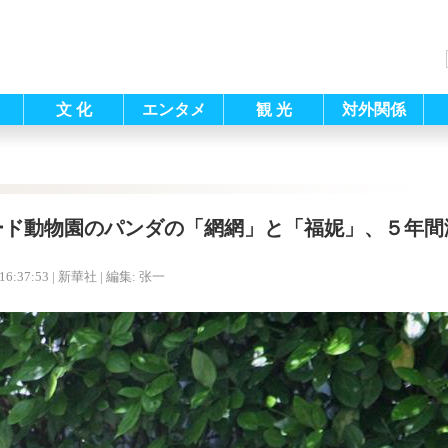
文 化
エンタメ
観 光
対外関係
ード動物園のパンダの「網網」と「福妮」、５年間
16:37:53
| 新華社 |
編集: 张一