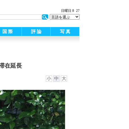
日曜日 8
27
国 際
評 論
写 真
滞在延長
小
中
大