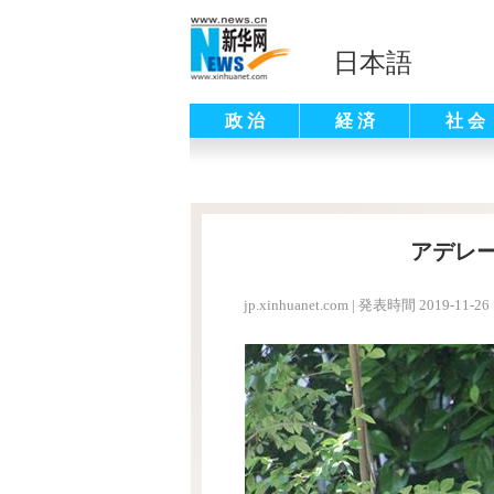
日本語
政 治
経 済
社 会
アデレ
jp.xinhuanet.com
|
発表時間 2019-11-26 