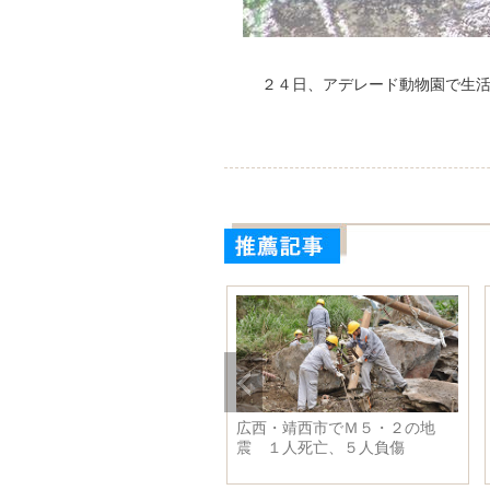
２４日、アデレード動物園で生
ライブコマースが急成長 遼寧
「雪竜２号」、中山基地に向か
省遼陽市
う航路の砕氷作業終える