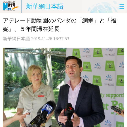
新華網日本語
アデレード動物園のパンダの「網網」と「福
ホームページ
政治
経済
妮」、５年間滞在延長
社会
文化
エンタメ
新華網日本語
2019-11-26 16:37:53
観光
評論
写真
中日対訳