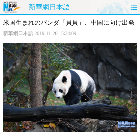
新華網日本語
米国生まれのパンダ「貝貝」、中国に向け出発
ホームページ
政治
経済
新華網日本語
2019-11-20 15:34:09
社会
文化
エンタメ
観光
評論
写真
中日対訳