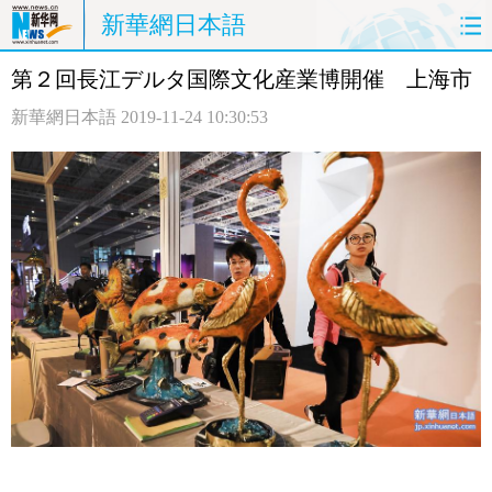
新華網日本語
第２回長江デルタ国際文化産業博開催 上海市
ホームページ
政治
経済
新華網日本語
2019-11-24 10:30:53
社会
文化
エンタメ
観光
評論
写真
中日対訳