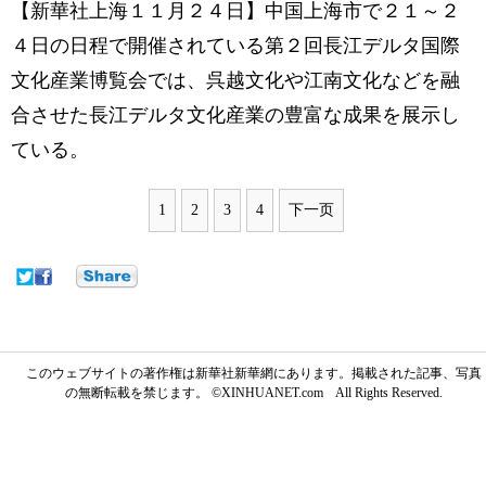
【新華社上海１１月２４日】中国上海市で２１～２
４日の日程で開催されている第２回長江デルタ国際
文化産業博覧会では、呉越文化や江南文化などを融
合させた長江デルタ文化産業の豊富な成果を展示し
ている。
1
2
3
4
下一页
このウェブサイトの著作権は新華社新華網にあります。掲載された記事、写真
の無断転載を禁じます。 ©XINHUANET.com All Rights Reserved.