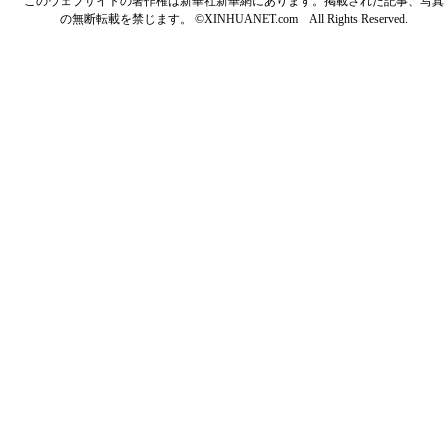
このウェブサイトの著作権は新華社新華網にあります。掲載された記事、写真
の無断転載を禁じます。 ©XINHUANET.com All Rights Reserved.