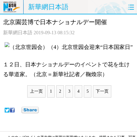
新華網日本語
北京園芸博で日本ナショナルデー開催
ホームページ
政治
経済
新華網日本語
2019-09-13 08:15:32
社会
文化
エンタメ
観光
評論
写真
１２日、日本ナショナルデーのイベントで花を生け
中日対訳
る華道家。（北京＝新華社記者／鞠煥宗）
上一页
1
2
3
4
5
下一页