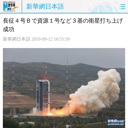
新華網日本語
長征４号Ｂで資源１号など３基の衛星打ち上げ
ホームページ
政治
経済
成功
社会
文化
エンタメ
新華網日本語
2019-09-12 16:55:59
観光
評論
写真
中日対訳