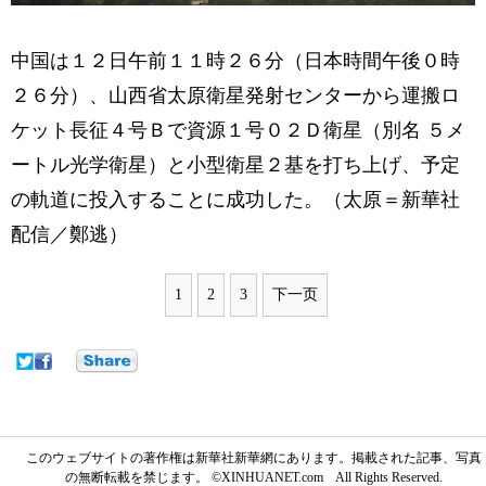
中国は１２日午前１１時２６分（日本時間午後０時
２６分）、山西省太原衛星発射センターから運搬ロ
ケット長征４号Ｂで資源１号０２Ｄ衛星（別名 ５メ
ートル光学衛星）と小型衛星２基を打ち上げ、予定
の軌道に投入することに成功した。（太原＝新華社
配信／鄭逃）
1
2
3
下一页
このウェブサイトの著作権は新華社新華網にあります。掲載された記事、写真
の無断転載を禁じます。 ©XINHUANET.com All Rights Reserved.