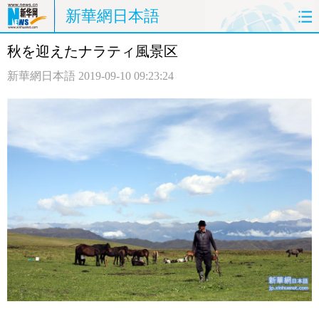
新華網日本語
秋を迎えたナラティ風景区
ホームページ
政治
経済
新華網日本語
2019-09-10 09:23:24
社会
文化
エンタメ
観光
評論
写真
中日対訳