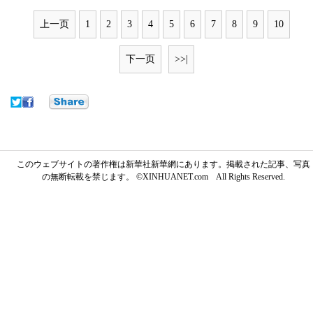
上一页
1
2
3
4
5
6
7
8
9
10
下一页
>>|
このウェブサイトの著作権は新華社新華網にあります。掲載された記事、写真
の無断転載を禁じます。 ©XINHUANET.com All Rights Reserved.