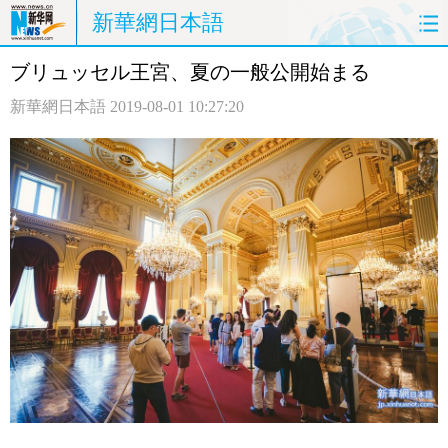
新華網日本語
ブリュッセル王宮、夏の一般公開始まる
ホームページ
政治
経済
新華網日本語
2019-08-01 10:27:20
社会
文化
エンタメ
観光
評論
写真
中日対訳