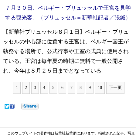
７月３０日、ベルギー・ブリュッセルで王宮を見学
する観光客。（ブリュッセル＝新華社記者／張鋮）
【新華社ブリュッセル８月１日】ベルギー・ブリュ
ッセルの中心部に位置する王宮は、ベルギー国王が
執務する場所で、公式行事や王室の式典に使用され
ている。王宮は毎年夏の時期に無料で一般公開さ
れ、今年は８月２５日までとなっている。
1
2
3
4
5
6
7
8
9
10
下一页
このウェブサイトの著作権は新華社新華網にあります。掲載された記事、写真