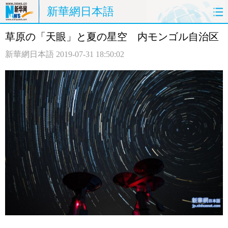
新華網日本語
草原の「天眼」と夏の星空 内モンゴル自治区
ホームページ
政治
経済
新華網日本語
2019-07-31 18:50:02
社会
文化
エンタメ
観光
評論
写真
中日対訳