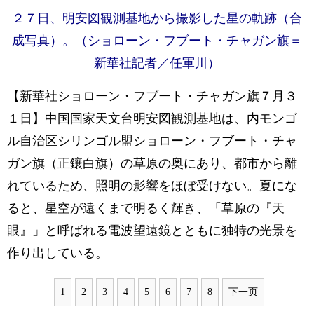
２７日、明安図観測基地から撮影した星の軌跡（合
成写真）。（ショローン・フブート・チャガン旗＝
新華社記者／任軍川）
【新華社ショローン・フブート・チャガン旗７月３
１日】中国国家天文台明安図観測基地は、内モンゴ
ル自治区シリンゴル盟ショローン・フブート・チャ
ガン旗（正鑲白旗）の草原の奥にあり、都市から離
れているため、照明の影響をほぼ受けない。夏にな
ると、星空が遠くまで明るく輝き、「草原の『天
眼』」と呼ばれる電波望遠鏡とともに独特の光景を
作り出している。
1
2
3
4
5
6
7
8
下一页