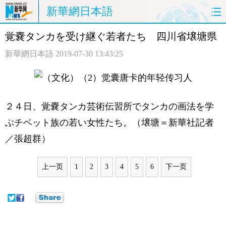
新華網日本語
覚嚢タンカを受け継ぐ若者たち 四川省壌塘県
ホームページ
政治
経済
新華網日本語
2019-07-30 13:43:25
社会
文化
エンタメ
観光
評論
写真
２４日、覚嚢タンカ芸術伝習所でタンカの画法を学
中日対訳
ぶチベット族の若い女性たち。（壌塘＝新華社記者
／張超群）
上一页
1
2
3
4
5
6
下一页