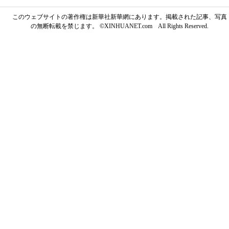
このウェブサイトの著作権は新華社新華網にあります。掲載された記事、写真
の無断転載を禁じます。 ©XINHUANET.com All Rights Reserved.