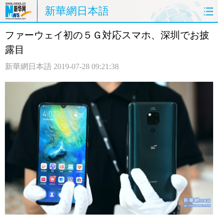
新華網日本語
ファーウェイ初の５Ｇ対応スマホ、深圳でお披
ホームページ
政治
経済
露目
社会
文化
エンタメ
新華網日本語
2019-07-28 09:21:38
観光
評論
写真
中日対訳