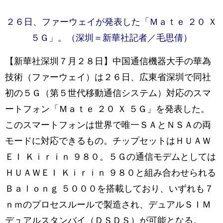
２６日、ファーウェイが発表した「Ｍａｔｅ ２０ Ｘ
５Ｇ」。（深圳＝新華社記者／毛思倩）
【新華社深圳７月２８日】中国通信機器大手の華為
技術（ファーウェイ）は２６日、広東省深圳で同社
初の５Ｇ（第５世代移動通信システム）対応のスマ
ートフォン「Ｍａｔｅ ２０ Ｘ ５Ｇ」を発表した。
このスマートフォンは世界で唯一ＳＡとＮＳＡの両
モードに対応できるもの。チップセットはＨＵＡＷ
ＥＩ Ｋｉｒｉｎ ９８０。５Ｇの通信モデムとしては
ＨＵＡＷＥＩ Ｋｉｒｉｎ ９８０と組み合わせられる
Ｂａｌｏｎｇ ５０００を搭載しており、いずれも７
ｎｍのプロセスルールで製造され、デュアルＳＩＭ
デュアルスタンバイ（ＤＳＤＳ）が可能となる。