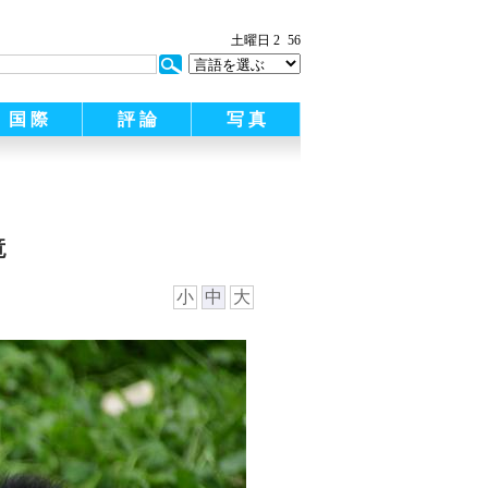
土曜日 2
56
国 際
評 論
写 真
竜
小
中
大