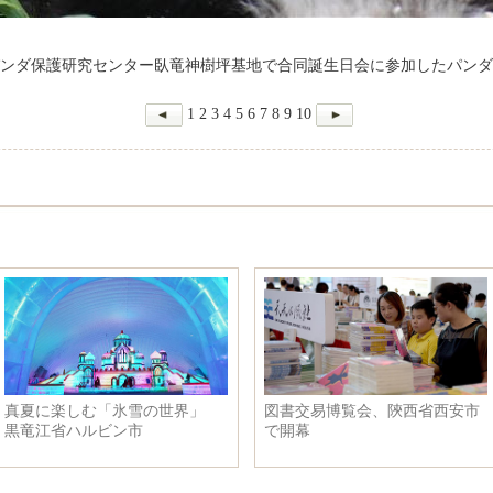
ンダ保護研究センター臥竜神樹坪基地で合同誕生日会に参加したパンダ
1
2
3
4
5
6
7
8
9
10
図書交易博覧会、陝西省西安市
覚嚢タンカを受け継ぐ若者た
で開幕
ち 四川省壌塘県