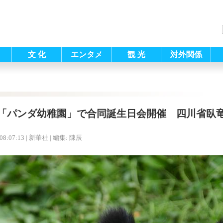
文 化
エンタメ
観 光
対外関係
「パンダ幼稚園」で合同誕生日会開催 四川省臥
08:07:13
| 新華社 |
編集: 陳辰