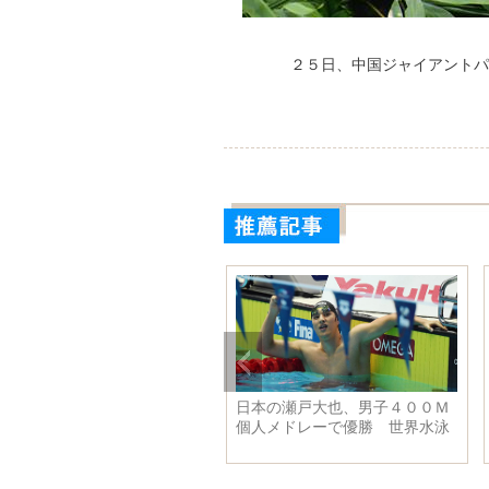
２５日、中国ジャイアントパ
日本の瀬戸大也、男子４００Ｍ
真夏に楽しむ「氷雪の世界」
個人メドレーで優勝 世界水泳
黒竜江省ハルビン市