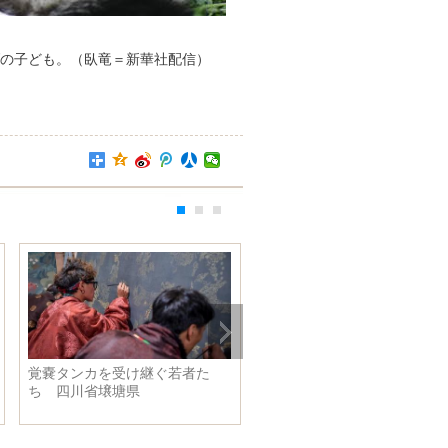
の子ども。（臥竜＝新華社配信）
「スポーツ・探検」が農村観光
イスラエル向けライトレー
の主力に 浙江省桐廬県
両、２０２１年までに完納