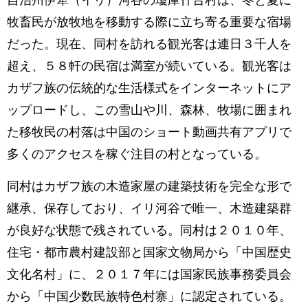
自治州伊犁（イリ）河谷の瓊庫什台村は、冬と夏に
牧畜民が放牧地を移動する際に立ち寄る重要な宿場
だった。現在、同村を訪れる観光客は連日３千人を
超え、５８軒の民宿は満室が続いている。観光客は
カザフ族の伝統的な生活様式をインターネットにア
ップロードし、この雪山や川、森林、牧場に囲まれ
た移牧民の村落は中国のショート動画共有アプリで
多くのアクセスを稼ぐ注目の村となっている。
同村はカザフ族の木造家屋の建築技術を完全な形で
継承、保存しており、イリ河谷で唯一、木造建築群
が良好な状態で残されている。同村は２０１０年、
住宅・都市農村建設部と国家文物局から「中国歴史
文化名村」に、２０１７年には国家民族事務委員会
から「中国少数民族特色村寨」に認定されている。