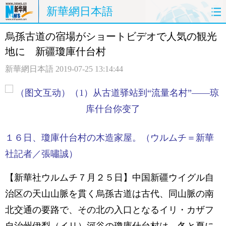
新華網日本語
烏孫古道の宿場がショートビデオで人気の観光
ホームページ
政治
経済
地に 新疆瓊庫什台村
社会
文化
エンタメ
新華網日本語
2019-07-25 13:14:44
観光
評論
写真
中日対訳
１６日、瓊庫什台村の木造家屋。（ウルムチ＝新華
社記者／張嘯誠）
【新華社ウルムチ７月２５日】中国新疆ウイグル自
治区の天山山脈を貫く烏孫古道は古代、同山脈の南
北交通の要路で、その北の入口となるイリ・カザフ