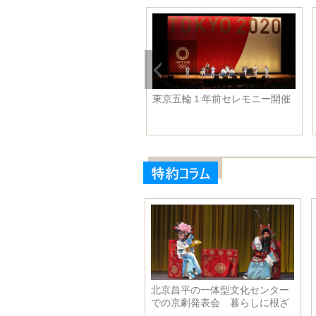
を迎えたシリンゴル大草原
東京五輪１年前セレモニー開催
モンゴル自治区