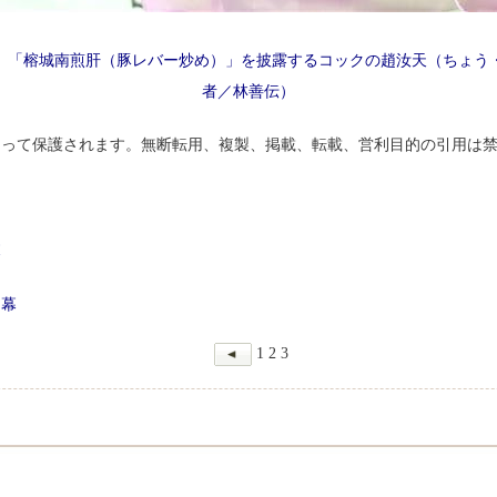
、「榕城南煎肝（豚レバー炒め）」を披露するコックの趙汝天（ちょう
者／林善伝）
よって保護されます。無断転用、複製、掲載、転載、営利目的の引用は
幕
開幕
1
2
3