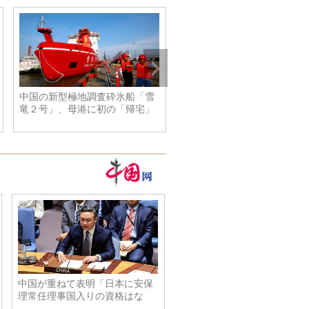
中国の新型極地調査砕氷船「雪
烏孫古道の宿場がショートビ
竜２号」、母港に初の「帰宅」
オで人気の観光地に 新疆瓊
什台村