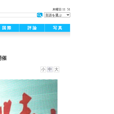
木曜日 11
51
国 際
評 論
写 真
開催
小
中
大