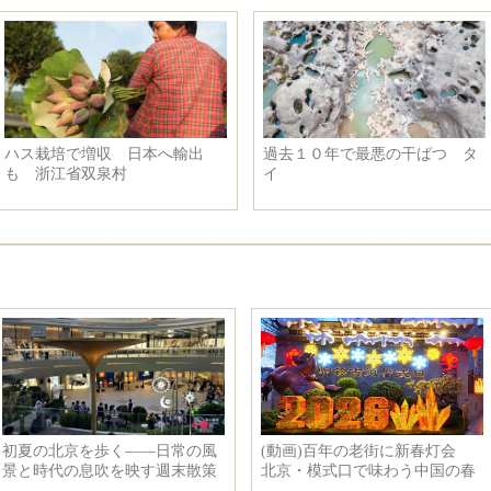
ハス栽培で増収 日本へ輸出
過去１０年で最悪の干ばつ タ
も 浙江省双泉村
イ