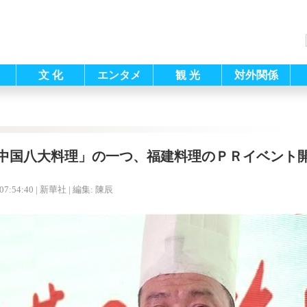
文 化
エンタメ
観 光
対外関係
中国八大料理」の一つ、福建料理のＰＲイベント
07:54:40
| 新華社 |
編集: 陳辰