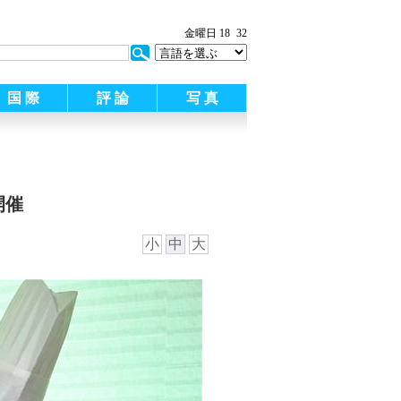
金曜日 18
32
国 際
評 論
写 真
開催
小
中
大