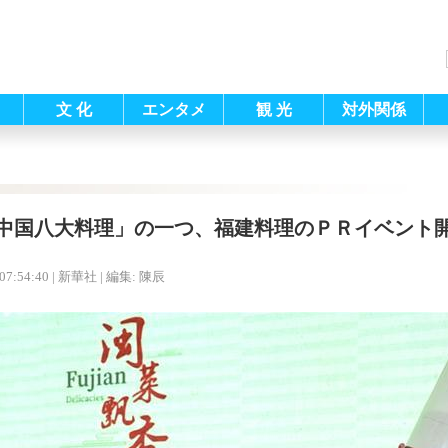
文 化
エンタメ
観 光
対外関係
中国八大料理」の一つ、福建料理のＰＲイベント
07:54:40
| 新華社 |
編集: 陳辰