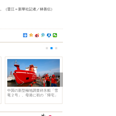
。（晋江＝新華社記者／林善伝）
中国の新型極地調査砕氷船「雪
烏孫古道の宿場がショートビ
竜２号」、母港に初の「帰宅」
オで人気の観光地に 新疆瓊
什台村