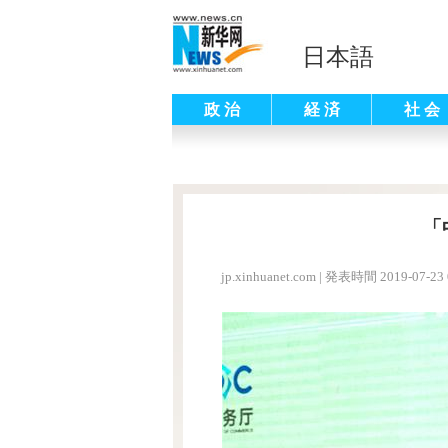
日本語
政 治
経 済
社 会
「
jp.xinhuanet.com
|
発表時間 2019-07-23 