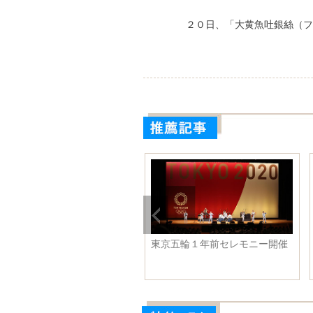
２０日、「大黄魚吐銀絲（フ
を迎えたシリンゴル大草原
東京五輪１年前セレモニー開催
モンゴル自治区