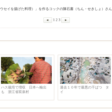
ウセイを揚げた料理）」を作るコックの陳石書（ちん・せきしょ）さん
1
2
3
ハス栽培で増収 日本へ輸出
過去１０年で最悪の干ばつ タ
も 浙江省双泉村
イ