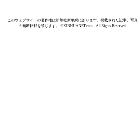
このウェブサイトの著作権は新華社新華網にあります。掲載された記事、写真
の無断転載を禁じます。 ©XINHUANET.com All Rights Reserved.