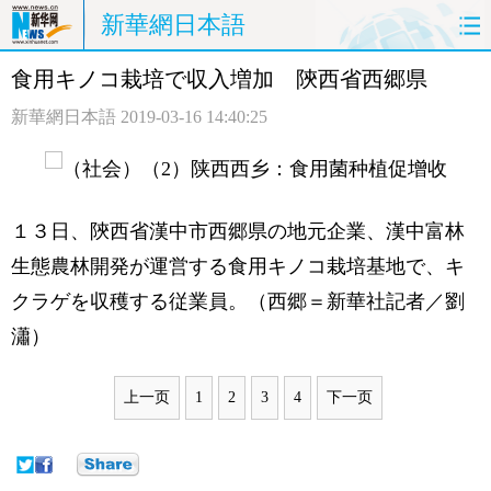
新華網日本語
食用キノコ栽培で収入増加 陝西省西郷県
ホームページ
政治
経済
新華網日本語
2019-03-16 14:40:25
社会
文化
エンタメ
観光
評論
写真
１３日、陝西省漢中市西郷県の地元企業、漢中富林
中日対訳
生態農林開発が運営する食用キノコ栽培基地で、キ
クラゲを収穫する従業員。（西郷＝新華社記者／劉
瀟）
上一页
1
2
3
4
下一页