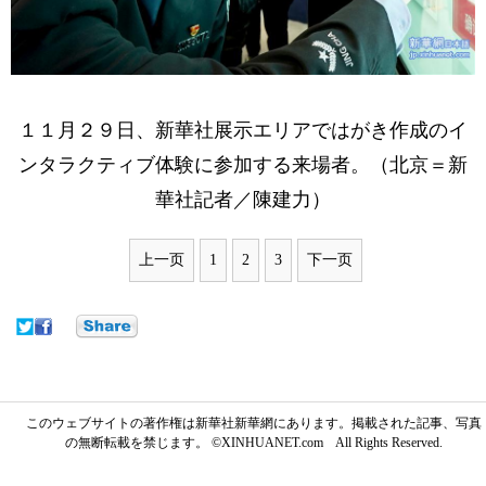
１１月２９日、新華社展示エリアではがき作成のイ
ンタラクティブ体験に参加する来場者。（北京＝新
華社記者／陳建力）
上一页
1
2
3
下一页
このウェブサイトの著作権は新華社新華網にあります。掲載された記事、写真
の無断転載を禁じます。 ©XINHUANET.com All Rights Reserved.