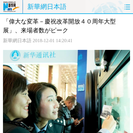
新華網日本語
「偉大な変革－慶祝改革開放４０周年大型
ホームページ
政治
経済
展」、来場者数がピーク
社会
文化
エンタメ
新華網日本語
2018-12-01 14:20:41
観光
評論
写真
中日対訳