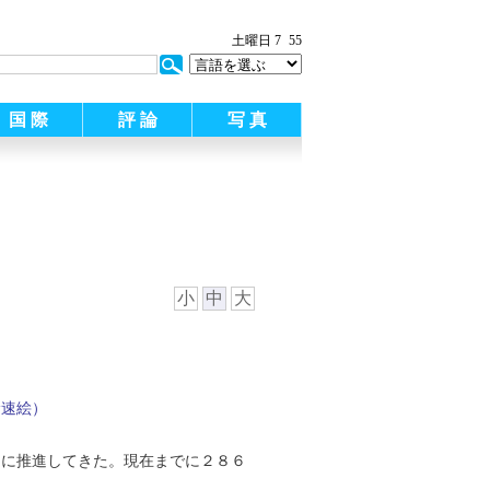
土曜日 7
55
国 際
評 論
写 真
小
中
大
徐速絵）
的に推進してきた。現在までに２８６