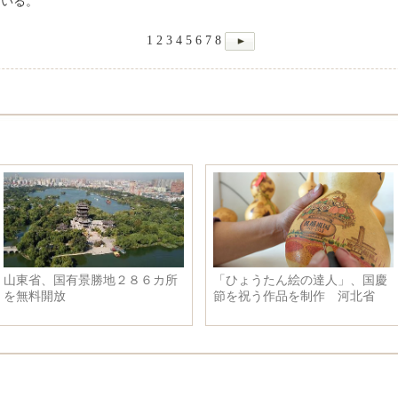
ている。
1
2
3
4
5
6
7
8
山東省、国有景勝地２８６カ所
「ひょうたん絵の達人」、国慶
を無料開放
節を祝う作品を制作 河北省