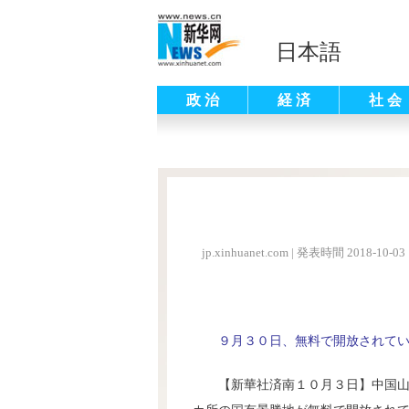
日本語
政 治
経 済
社 会
jp.xinhuanet.com
|
発表時間 2018-10-03 
９月３０日、無料で開放されて
【新華社済南１０月３日】中国