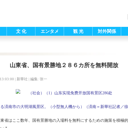
文 化
エンタメ
観 光
対外関係
山東省、国有景勝地２８６カ所を無料開放
13:03:00
| 新華社 |
編集: 张一
いる済南市の大明湖風景区。（小型無人機から）（済南＝新華社記者／
山東省はここ数年、国有景勝地の入場料を無料にするための施策を積極