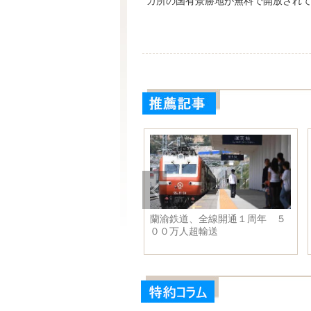
カ所の国有景勝地が無料で開放され
柳青運河古鎮に新たな魅力
蘭渝鉄道、全線開通１周年 ５
津
００万人超輸送