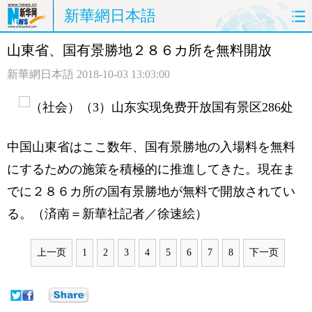
新華網日本語
山東省、国有景勝地２８６カ所を無料開放
ホームページ
政治
経済
新華網日本語
2018-10-03 13:03:00
社会
文化
エンタメ
観光
評論
写真
中国山東省はここ数年、国有景勝地の入場料を無料
中日対訳
にするための施策を積極的に推進してきた。現在ま
でに２８６カ所の国有景勝地が無料で開放されてい
る。（済南＝新華社記者／徐速絵）
上一页
1
2
3
4
5
6
7
8
下一页