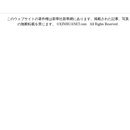
このウェブサイトの著作権は新華社新華網にあります。掲載された記事、写真
の無断転載を禁じます。 ©XINHUANET.com All Rights Reserved.