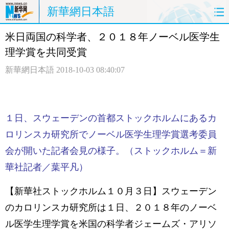
新華網日本語
米日両国の科学者、２０１８年ノーベル医学生
ホームページ
政治
経済
理学賞を共同受賞
社会
文化
エンタメ
新華網日本語
2018-10-03 08:40:07
観光
評論
写真
中日対訳
１日、スウェーデンの首都ストックホルムにあるカ
ロリンスカ研究所でノーベル医学生理学賞選考委員
会が開いた記者会見の様子。（ストックホルム＝新
華社記者／葉平凡）
【新華社ストックホルム１０月３日】スウェーデン
のカロリンスカ研究所は１日、２０１８年のノーベ
ル医学生理学賞を米国の科学者ジェームズ・アリソ