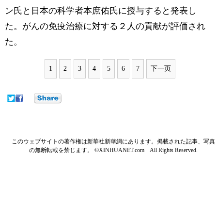
ン氏と日本の科学者本庶佑氏に授与すると発表し
た。がんの免疫治療に対する２人の貢献が評価され
た。
1
2
3
4
5
6
7
下一页
このウェブサイトの著作権は新華社新華網にあります。掲載された記事、写真
の無断転載を禁じます。 ©XINHUANET.com All Rights Reserved.