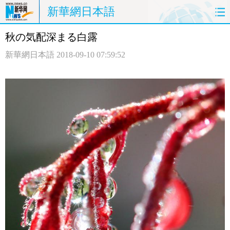
新華網日本語
秋の気配深まる白露
ホームページ
政治
経済
新華網日本語
2018-09-10 07:59:52
社会
文化
エンタメ
観光
評論
写真
中日対訳