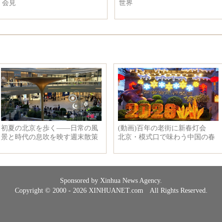
中国へ
ン
る死者が１１
Sponsored by Xinhua News Agency.
Copyright © 2000 - 2026 XINHUANET.com All Rights Reserved.