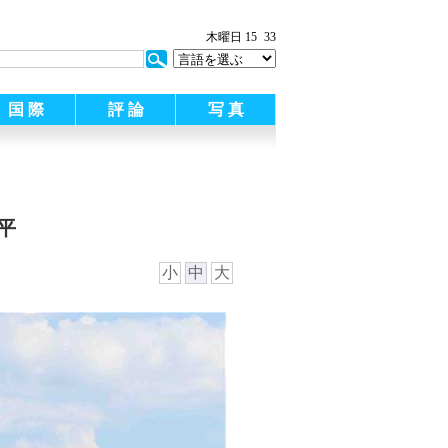
:
木曜日 15
33
国 際
評 論
写 真
平
小
中
大