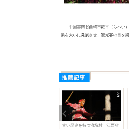
中国雲南省曲靖市羅平（らへい
業を大いに発展させ、観光客の目を
ルに輝く
李克強総理、米エクソンモービ
ベラルーシ産の乳