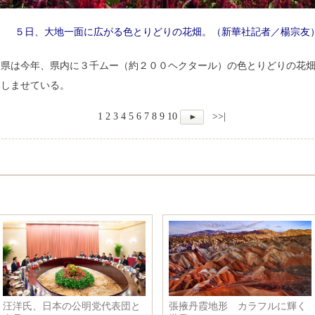
５日、大地一面に広がる色とりどりの花畑。（新華社記者／楊宗友
）県は今年、県内に３千ムー（約２００ヘクタール）の色とりどりの花
楽しませている。
1
2
3
4
5
6
7
8
9
10
>>|
製品積んだコ
香港初の支付宝無人店がオープ
台風２１号の