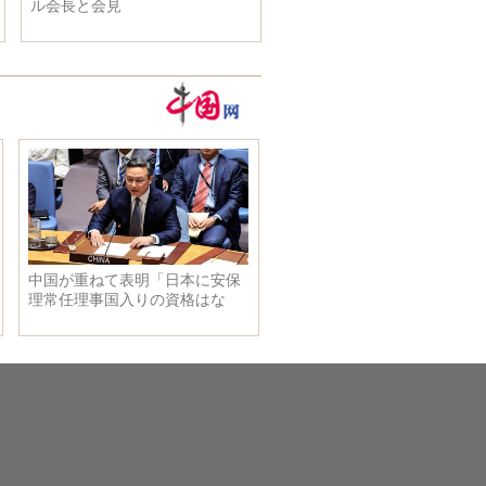
人に
スヌゲソ大統領と会談