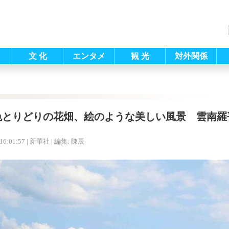
文 化
エンタメ
観 光
対外関係
色とりどりの花畑、絵のような美しい風景 雲南羅
16:01:57
| 新華社 |
編集: 陳辰