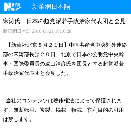
新華網日本語
宋涛氏、日本の超党派若手政治家代表団と会見
ホームページ
政治
経済
新華網日本語
2018-08-21 10:10:28
社会
文化
エンタメ
【新華社北京８月２１日】中国共産党中央対外連絡
観光
評論
写真
部の宋涛部長は２０日、北京で日本の公明党中央幹
事・国際委員長の遠山清彦氏を団長とする超党派若
中日対訳
手政治家代表団と会見した。
当社のコンテンツは著作権法によって保護されま
す。無断転用、複製、掲載、転載、営利目的の引用
は禁じます。