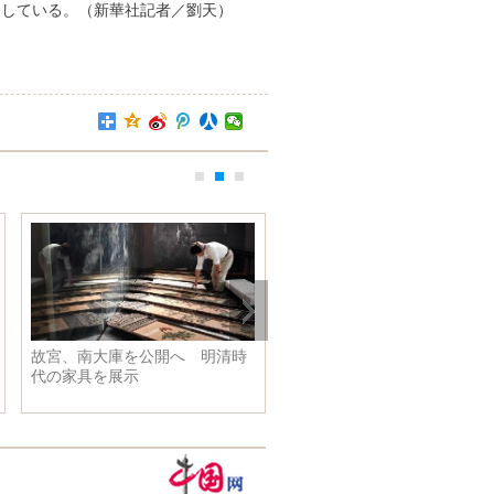
ししている。（新華社記者／劉天）
故宮、南大庫を公開へ 明清時
独特の奇岩が並ぶ風景 台湾
代の家具を展示
柳地質公園