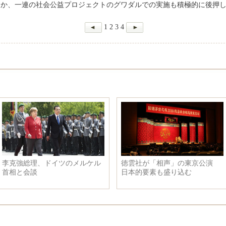
ほか、一連の社会公益プロジェクトのグワダルでの実施も積極的に後押
1
2
3
4
李克強総理、ドイツのメルケル
徳雲社が「相声」の東京公演
首相と会談
日本的要素も盛り込む