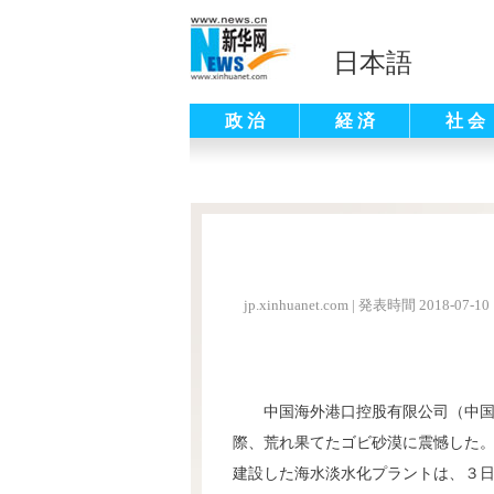
日本語
政 治
経 済
社 会
jp.xinhuanet.com
|
発表時間 2018-07-10 
中国海外港口控股有限公司（中
際、荒れ果てたゴビ砂漠に震憾した
建設した海水淡水化プラントは、３