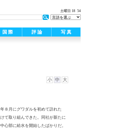
土曜日 18
54
国 際
評 論
写 真
小
中
大
５年８月にグワダルを初めて訪れた
傾けて取り組んできた。同社が新たに
市中心部に給水を開始したばかりだ。