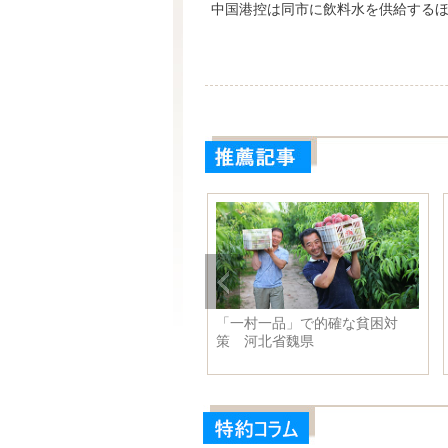
中国港控は同市に飲料水を供給する
ウォーターキューブ杯」海外
「一村一品」で的確な貧困対
人中国語歌コンテストが終了
策 河北省魏県