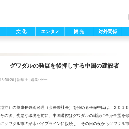
文 化
エンタメ
観 光
対外関係
グワダルの発展を後押しする中国の建設者
18:56:20
| 新華社 |
編集: 张一
国港控）の董事長兼総経理（会長兼社長）を務める張保中氏は、２０１
。その後、劣悪な環境を前に、中国港控はグワダルの建設に全身全霊を
日にグワダル市の給水パイプラインに接続し、その日の夜からグワダル