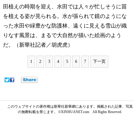
田植えの時期を迎え、水田では人々が忙しそうに苗
を植える姿が見られる。水が張られて鏡のようにな
った水田や緑豊かな防護林、遠くに見える雪山が織
りなす風景は、まるで大自然が描いた絵画のよう
だ。（新華社記者／胡虎虎）
1
2
3
4
5
6
7
下一页
このウェブサイトの著作権は新華社新華網にあります。掲載された記事、写真
の無断転載を禁じます。 ©XINHUANET.com All Rights Reserved.