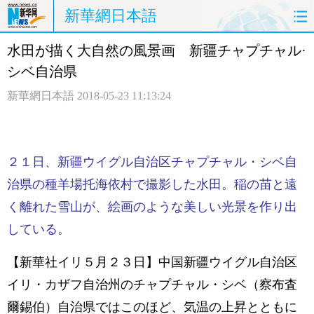
新華網日本語
水田が描く大自然の風景画 新疆チャプチャル·
ホームページ
政治
経済
シベ自治県
社会
文化
エンタメ
新華網日本語
2018-05-23 11:13:24
観光
評論
写真
中日対訳
２１日、新疆ウイグル自治区チャプチャル・シベ自
治県の種羊場托海依村で撮影した水田。稲の苗と遠
く離れた雪山が、絵画のような美しい光景を作り出
している。
【新華社イリ５月２３日】中国新疆ウイグル自治区
イリ・カザフ自治州のチャプチャル・シベ（察布査
爾錫伯）自治県ではこのほど、気温の上昇とともに