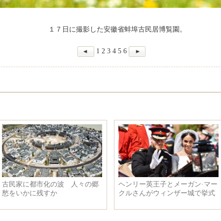
１７日に撮影した安徽省蚌埠古民居博覧園。
1
2
3
4
5
6
放的な青島 「上海協力機構
米テキサス州の高校で銃撃事
声」に期待
件 死者は１０人に