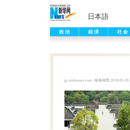
日本語
政 治
経 済
社 会
jp.xinhuanet.com
|
発表時間 2018-05-20 