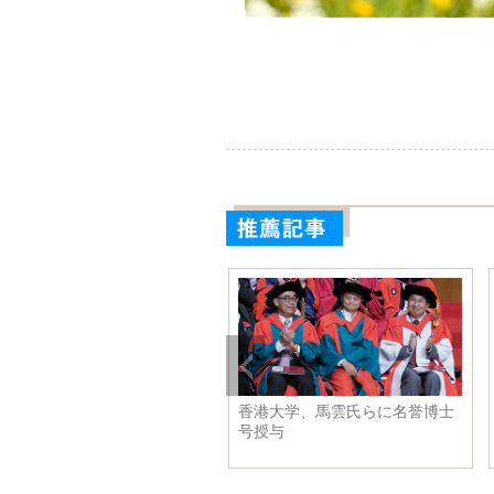
に都市化の波 人々の郷
ヘンリー英王子とメーガン·マー
開
かに残すか
クルさんがウィンザー城で挙式
の