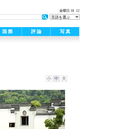
金曜日 18
12
国 際
評 論
写 真
小
中
大