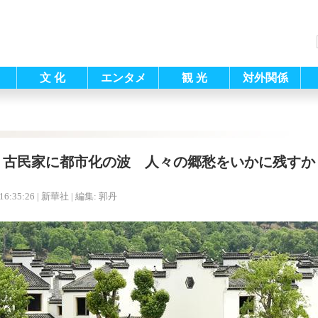
文 化
エンタメ
観 光
対外関係
古民家に都市化の波 人々の郷愁をいかに残すか
16:35:26
| 新華社 |
編集: 郭丹