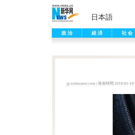
日本語
政 治
経 済
社 会
jp.xinhuanet.com
|
発表時間 2018-01-19 