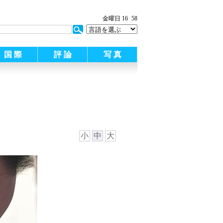
金曜日 16
58
国 際
評 論
写 真
小
中
大