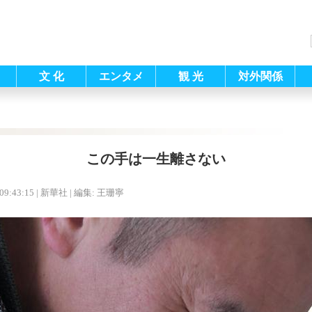
文 化
エンタメ
観 光
対外関係
この手は一生離さない
09:43:15
| 新華社 |
編集: 王珊寧