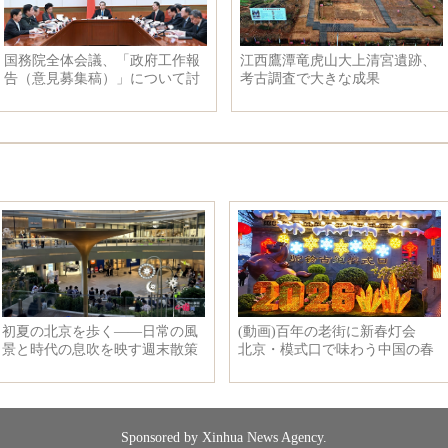
国務院全体会議、「政府工作報
江西鷹潭竜虎山大上清宮遺跡、
告（意見募集稿）」について討
考古調査で大きな成果
論
Sponsored by Xinhua News Agency.