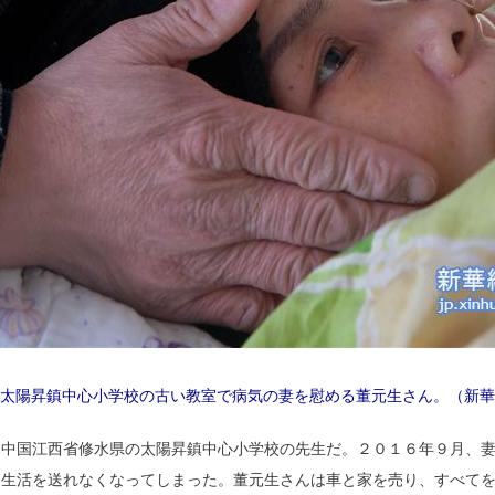
太陽昇鎮中心小学校の古い教室で病気の妻を慰める董元生さん。（新華
、中国江西省修水県の太陽昇鎮中心小学校の先生だ。２０１６年９月、
は生活を送れなくなってしまった。董元生さんは車と家を売り、すべて