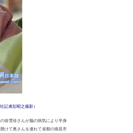
社記者彭昭之撮影）
妻の徐雪珍さんが脳の病気により半身
を懸けて奥さんを連れて省都の南昌市