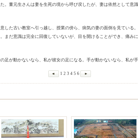
した。董元生さんは妻を生死の境から呼び戻したが、妻は依然として意
用意した古い教室へ引っ越し、授業の傍ら、病気の妻の面倒を見ている
る。まだ意識は完全に回復していないが、目を開けることができ、痛み
女の足が動かないなら、私が彼女の足になる。手が動かないなら、私が
1
2
3
4
5
6