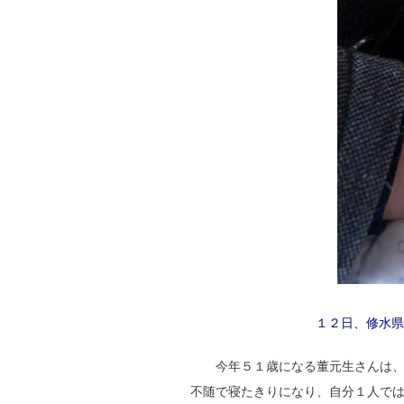
１２日、修水県
今年５１歳になる董元生さんは
不随で寝たきりになり、自分１人で