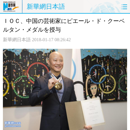
新華網日本語
ＩＯＣ、中国の芸術家にピエール・ド・クーベ
ホームページ
政治
経済
ルタン・メダルを授与
社会
文化
エンタメ
新華網日本語
2018-01-17 08:26:42
観光
評論
写真
中日対訳