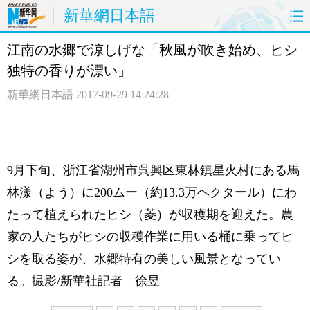
新華網日本語
江南の水郷で涼しげな「秋風が吹き始め、ヒシ
ホームページ
政治
経済
独特の香りが漂い」
社会
文化
エンタメ
新華網日本語
2017-09-29 14:24:28
観光
評論
写真
中日対訳
9月下旬、浙江省湖州市呉興区東林鎮星火村にある馬
林漾（よう）に200ムー（約13.3万ヘクタール）にわ
たって植えられたヒシ（菱）が収穫期を迎えた。農
家の人たちがヒシの収穫作業に用いる桶に乗ってヒ
シを取る姿が、水郷特有の美しい風景となってい
る。撮影/新華社記者 徐昱