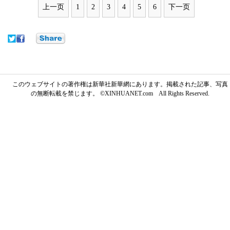
上一页
1
2
3
4
5
6
下一页
このウェブサイトの著作権は新華社新華網にあります。掲載された記事、写真
の無断転載を禁じます。 ©XINHUANET.com All Rights Reserved.