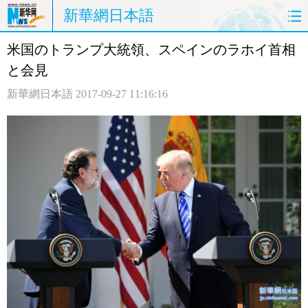
新華網日本語
米国のトランプ大統領、スペインのラホイ首相
ホームページ
政治
経済
と会見
社会
文化
エンタメ
新華網日本語
2017-09-27 11:16:16
観光
評論
写真
中日対訳