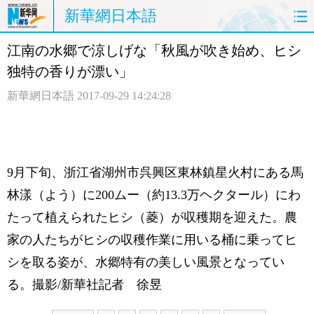
新華網日本語
江南の水郷で涼しげな「秋風が吹き始め、ヒシ
ホームページ
政治
経済
独特の香りが漂い」
社会
文化
エンタメ
新華網日本語
2017-09-29 14:24:28
観光
評論
写真
中日対訳
9月下旬、浙江省湖州市呉興区東林鎮星火村にある馬
林漾（よう）に200ムー（約13.3万ヘクタール）にわ
たって植えられたヒシ（菱）が収穫期を迎えた。農
家の人たちがヒシの収穫作業に用いる桶に乗ってヒ
シを取る姿が、水郷特有の美しい風景となってい
る。撮影/新華社記者 徐昱