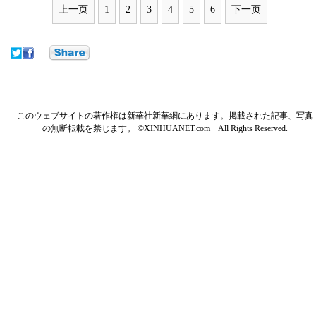
上一页
1
2
3
4
5
6
下一页
このウェブサイトの著作権は新華社新華網にあります。掲載された記事、写真
の無断転載を禁じます。 ©XINHUANET.com All Rights Reserved.