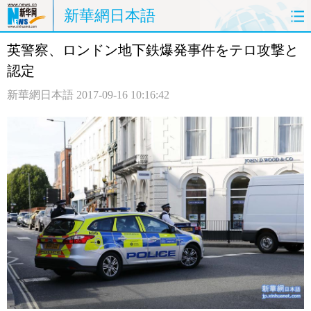
新華網日本語
英警察、ロンドン地下鉄爆発事件をテロ攻撃と
ホームページ
政治
経済
認定
社会
文化
エンタメ
新華網日本語
2017-09-16 10:16:42
観光
評論
写真
中日対訳