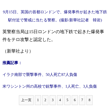
9月15日、英国の首都ロンドンで、爆発事件が起きた地下鉄
駅付近で警戒に当たる警察。(撮影/新華社記者 韓岩)
英警察当局は15日ロンドンの地下鉄で起きた爆発事
件をテロ攻撃と認定した。
（新華社より）
推薦記事：
イラク南部で襲撃事件、50人死亡87人負傷
米ワシントン州の高校で銃撃事件、1人死亡、3人負傷
上一页
1
2
3
4
5
6
7
8