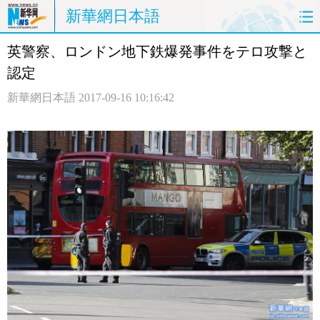
新華網日本語
英警察、ロンドン地下鉄爆発事件をテロ攻撃と
ホームページ
政治
経済
認定
社会
文化
エンタメ
新華網日本語
2017-09-16 10:16:42
観光
評論
写真
中日対訳