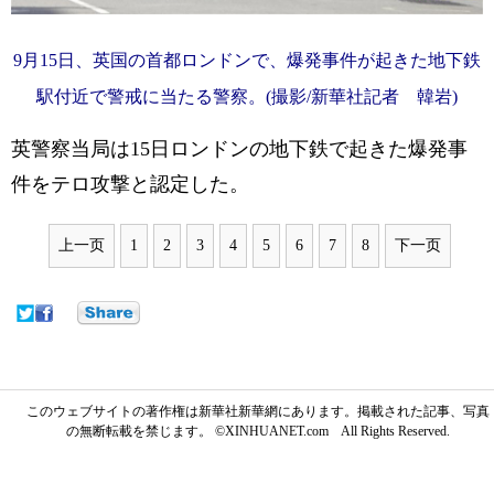
9月15日、英国の首都ロンドンで、爆発事件が起きた地下鉄
駅付近で警戒に当たる警察。(撮影/新華社記者 韓岩)
英警察当局は15日ロンドンの地下鉄で起きた爆発事
件をテロ攻撃と認定した。
上一页
1
2
3
4
5
6
7
8
下一页
このウェブサイトの著作権は新華社新華網にあります。掲載された記事、写真
の無断転載を禁じます。 ©XINHUANET.com All Rights Reserved.