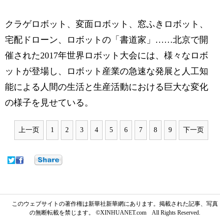
クラゲロボット、変面ロボット、窓ふきロボット、
宅配ドローン、ロボットの「書道家」……北京で開
催された2017年世界ロボット大会には、様々なロボ
ットが登場し、ロボット産業の急速な発展と人工知
能による人間の生活と生産活動における巨大な変化
の様子を見せている。
上一页
1
2
3
4
5
6
7
8
9
下一页
このウェブサイトの著作権は新華社新華網にあります。掲載された記事、写真
の無断転載を禁じます。 ©XINHUANET.com All Rights Reserved.