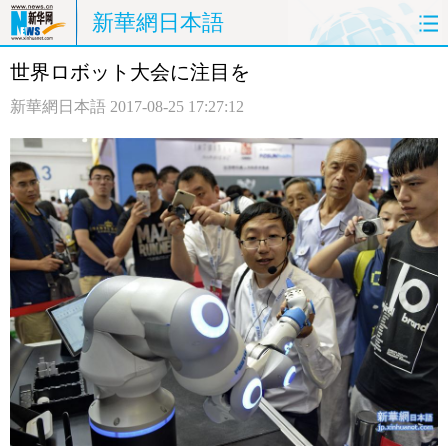
新華網日本語
世界ロボット大会に注目を
ホームページ
政治
経済
新華網日本語
2017-08-25 17:27:12
社会
文化
エンタメ
観光
評論
写真
中日対訳