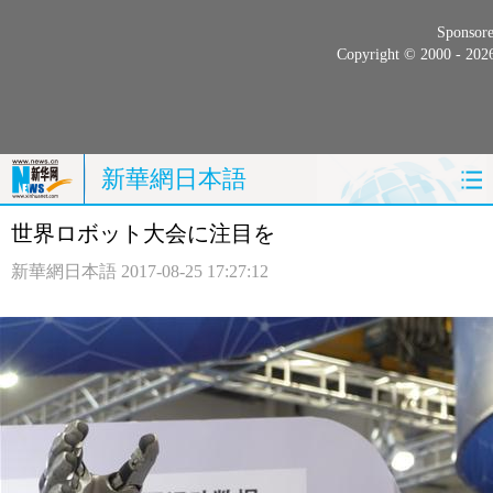
Sponsor
Copyright © 2000 - 20
新華網日本語
世界ロボット大会に注目を
ホームページ
政治
経済
新華網日本語
2017-08-25 17:27:12
社会
文化
エンタメ
観光
評論
写真
中日対訳