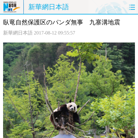
新華網日本語
臥竜自然保護区のパンダ無事 九寨溝地震
ホームページ
政治
経済
新華網日本語
2017-08-12 09:55:57
社会
文化
エンタメ
観光
評論
写真
中日対訳