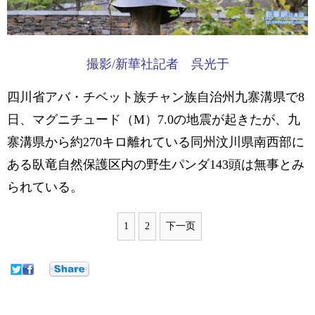
撮影/新華社記者 呉光于
四川省アバ・チベット族チャン族自治州九寨溝県で8
日、マグニチュード（M）7.0の地震が起きたが、九
寨溝県から約270キロ離れている同州汶川県南西部に
ある臥竜自然保護区内の野生パンダ143頭は無事とみ
られている。
1
2
下一页