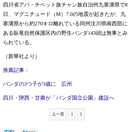
四川省アバ・チベット族チャン族自治州九寨溝県で8
日、マグニチュード（M）7.0の地震が起きたが、九
寨溝県から約270キロ離れている同州汶川県南西部に
ある臥竜自然保護区内の野生パンダ143頭は無事とみ
られている。
（新華社より）
推薦記事：
パンダの3つ子が3歳に 広州
四川・陝西・甘粛が「パンダ国立公園」建設へ
上一页
1
2