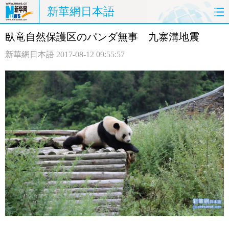
新華網日本語
臥竜自然保護区のパンダ無事 九寨溝地震
ホームページ
政治
経済
新華網日本語
2017-08-12 09:55:57
社会
文化
エンタメ
観光
評論
写真
中日対訳