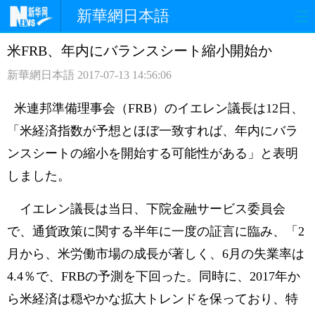
新華網日本語
米FRB、年内にバランスシート縮小開始か
ホームページ
政治
経済
新華網日本語
2017-07-13 14:56:06
社会
文化
エンタメ
米連邦準備理事会（FRB）のイエレン議長は12日、
観光
評論
写真
「米経済指数が予想とほぼ一致すれば、年内にバラ
ンスシートの縮小を開始する可能性がある」と表明
中日対訳
しました。
イエレン議長は当日、下院金融サービス委員会
で、通貨政策に関する半年に一度の証言に臨み、「2
月から、米労働市場の成長が著しく、6月の失業率は
4.4％で、FRBの予測を下回った。同時に、2017年か
ら米経済は穏やかな拡大トレンドを保っており、特