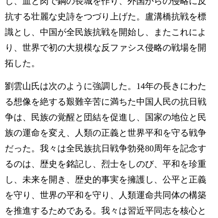
し、血と肉で鋼の長城を作り、外国からの侵略に反
抗する壮麗な史詩をつづり上げた。盧溝橋抗戦を標
識とし、中国が全民族抗戦を開始し、またこれによ
り、世界で初の大規模な反ファシス侵略の戦場を開
拓した。
劉雲山氏は次のように強調した。14年の長きにわた
る想像を絶する艱難辛苦に満ちた中国人民の抗日戦
争は、民族の覚醒と団結を促進し、国家の地位と民
族の運命を変え、人類の正義と世界平和を守る戦争
だった。我々は全民族抗日戦争勃発80周年を記念す
るのは、歴史を銘記し、烈士をしのび、平和を珍重
し、未来を開き、歴史的事実を擁護し、公平と正義
を守り、世界の平和を守り、人類運命共同体の構築
を推進するためである。我々は習近平同志を核心と