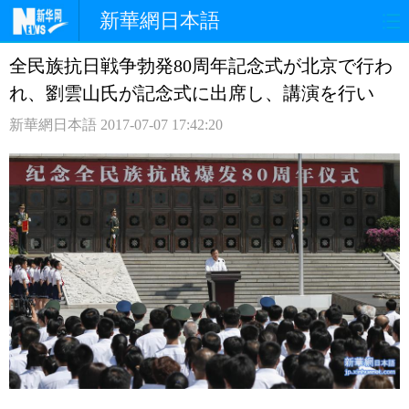
新華網日本語
全民族抗日戦争勃発80周年記念式が北京で行わ
ホームページ
政治
経済
れ、劉雲山氏が記念式に出席し、講演を行い
社会
文化
エンタメ
新華網日本語
2017-07-07 17:42:20
観光
評論
写真
中日対訳