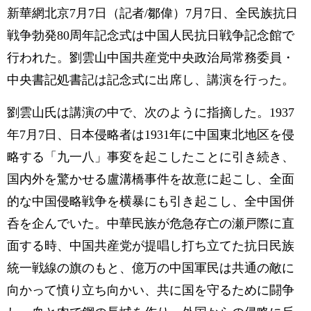
新華網北京7月7日（記者/鄒偉）7月7日、全民族抗日
戦争勃発80周年記念式は中国人民抗日戦争記念館で
行われた。劉雲山中国共産党中央政治局常務委員・
中央書記処書記は記念式に出席し、講演を行った。
劉雲山氏は講演の中で、次のように指摘した。1937
年7月7日、日本侵略者は1931年に中国東北地区を侵
略する「九一八」事変を起こしたことに引き続き、
国内外を驚かせる盧溝橋事件を故意に起こし、全面
的な中国侵略戦争を横暴にも引き起こし、全中国併
呑を企んでいた。中華民族が危急存亡の瀬戸際に直
面する時、中国共産党が提唱し打ち立てた抗日民族
統一戦線の旗のもと、億万の中国軍民は共通の敵に
向かって憤り立ち向かい、共に国を守るために闘争