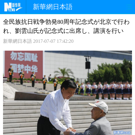
新華網日本語
全民族抗日戦争勃発80周年記念式が北京で行わ
ホームページ
政治
経済
れ、劉雲山氏が記念式に出席し、講演を行い
社会
文化
エンタメ
新華網日本語
2017-07-07 17:42:20
観光
評論
写真
中日対訳