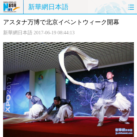
新華網日本語
アスタナ万博で北京イベントウィーク開幕
ホームページ
政治
経済
新華網日本語
2017-06-19 08:44:13
社会
文化
エンタメ
観光
評論
写真
中日対訳