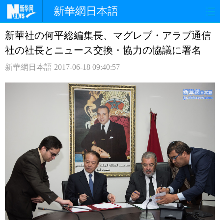
新華網日本語
新華社の何平総編集長、マグレブ・アラブ通信
ホームページ
政治
経済
社の社長とニュース交換・協力の協議に署名
社会
文化
エンタメ
新華網日本語
2017-06-18 09:40:57
観光
評論
写真
中日対訳